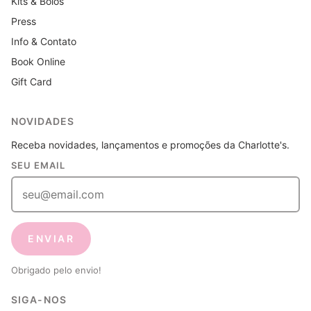
Kits & Bolos
Press
Info & Contato
Book Online
Gift Card
NOVIDADES
Receba novidades, lançamentos e promoções da Charlotte's.
SEU EMAIL
ENVIAR
Obrigado pelo envio!
SIGA-NOS