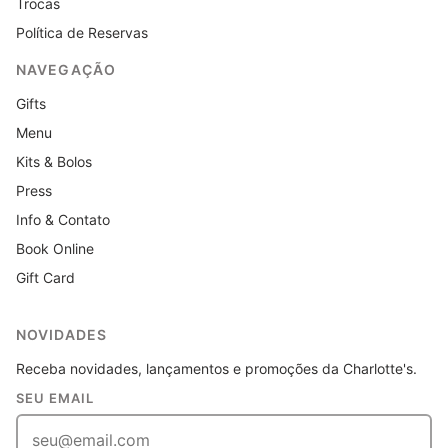
Trocas
Política de Reservas
NAVEGAÇÃO
Gifts
Menu
Kits & Bolos
Press
Info & Contato
Book Online
Gift Card
NOVIDADES
Receba novidades, lançamentos e promoções da Charlotte's.
SEU EMAIL