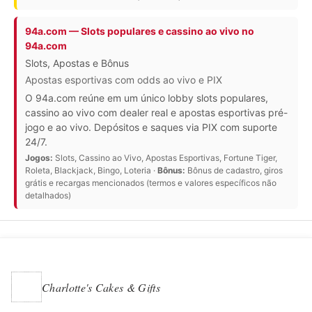
94a.com — Slots populares e cassino ao vivo no
94a.com
Slots, Apostas e Bônus
Apostas esportivas com odds ao vivo e PIX
O 94a.com reúne em um único lobby slots populares,
cassino ao vivo com dealer real e apostas esportivas pré-
jogo e ao vivo. Depósitos e saques via PIX com suporte
24/7.
Jogos:
Slots, Cassino ao Vivo, Apostas Esportivas, Fortune Tiger,
Roleta, Blackjack, Bingo, Loteria ·
Bônus:
Bônus de cadastro, giros
grátis e recargas mencionados (termos e valores específicos não
detalhados)
Charlotte's Cakes & Gifts