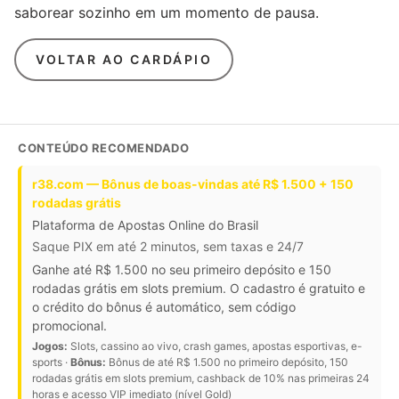
saborear sozinho em um momento de pausa.
VOLTAR AO CARDÁPIO
CONTEÚDO RECOMENDADO
r38.com — Bônus de boas-vindas até R$ 1.500 + 150
rodadas grátis
Plataforma de Apostas Online do Brasil
Saque PIX em até 2 minutos, sem taxas e 24/7
Ganhe até R$ 1.500 no seu primeiro depósito e 150
rodadas grátis em slots premium. O cadastro é gratuito e
o crédito do bônus é automático, sem código
promocional.
Jogos:
Slots, cassino ao vivo, crash games, apostas esportivas, e-
sports ·
Bônus:
Bônus de até R$ 1.500 no primeiro depósito, 150
rodadas grátis em slots premium, cashback de 10% nas primeiras 24
horas e acesso VIP imediato (nível Gold)