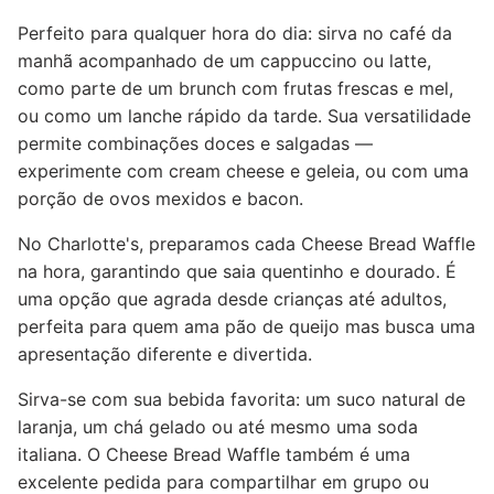
Perfeito para qualquer hora do dia: sirva no café da
manhã acompanhado de um cappuccino ou latte,
como parte de um brunch com frutas frescas e mel,
ou como um lanche rápido da tarde. Sua versatilidade
permite combinações doces e salgadas —
experimente com cream cheese e geleia, ou com uma
porção de ovos mexidos e bacon.
No Charlotte's, preparamos cada Cheese Bread Waffle
na hora, garantindo que saia quentinho e dourado. É
uma opção que agrada desde crianças até adultos,
perfeita para quem ama pão de queijo mas busca uma
apresentação diferente e divertida.
Sirva-se com sua bebida favorita: um suco natural de
laranja, um chá gelado ou até mesmo uma soda
italiana. O Cheese Bread Waffle também é uma
excelente pedida para compartilhar em grupo ou