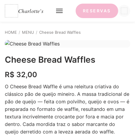
Charlotte's
RESERVAS
HOME
/
MENU
/
Cheese Bread Waffles
Cheese Bread Waffles
R$ 32,00
O Cheese Bread Waffle é uma releitura criativa do
clássico pão de queijo mineiro. A massa tradicional de
pão de queijo — feita com polvilho, queijo e ovos — é
preparada no formato de waffle, resultando em uma
textura incrivelmente crocante por fora e macia por
dentro. Cada mordida traz o sabor marcante do
queijo derretido com a leveza aerada do waffle.