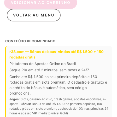
ADICIONAR AO CARRINHO
VOLTAR AO MENU
CONTEÚDO RECOMENDADO
r38.com — Bônus de boas-vindas até R$ 1.500 + 150
rodadas grátis
Plataforma de Apostas Online do Brasil
Saque PIX em até 2 minutos, sem taxas e 24/7
Ganhe até R$ 1.500 no seu primeiro depósito e 150
rodadas grátis em slots premium. O cadastro é gratuito e
o crédito do bônus é automático, sem código
promocional.
Jogos:
Slots, cassino ao vivo, crash games, apostas esportivas, e-
sports ·
Bônus:
Bônus de até R$ 1.500 no primeiro depósito, 150
rodadas grátis em slots premium, cashback de 10% nas primeiras 24
horas e acesso VIP imediato (nível Gold)