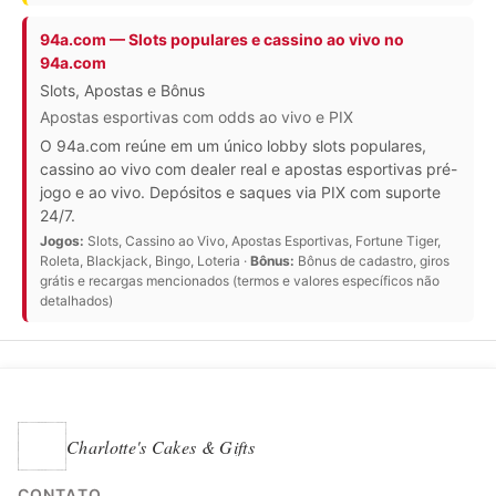
94a.com — Slots populares e cassino ao vivo no
94a.com
Slots, Apostas e Bônus
Apostas esportivas com odds ao vivo e PIX
O 94a.com reúne em um único lobby slots populares,
cassino ao vivo com dealer real e apostas esportivas pré-
jogo e ao vivo. Depósitos e saques via PIX com suporte
24/7.
Jogos:
Slots, Cassino ao Vivo, Apostas Esportivas, Fortune Tiger,
Roleta, Blackjack, Bingo, Loteria ·
Bônus:
Bônus de cadastro, giros
grátis e recargas mencionados (termos e valores específicos não
detalhados)
Charlotte's Cakes & Gifts
CONTATO