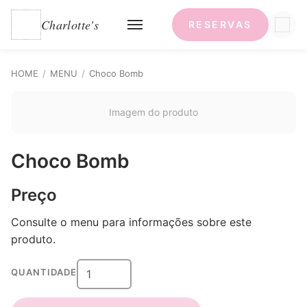
Charlotte's
RESERVAS
HOME
/
MENU
/
Choco Bomb
Imagem do produto
Choco Bomb
Preço
Consulte o menu para informações sobre este
produto.
QUANTIDADE