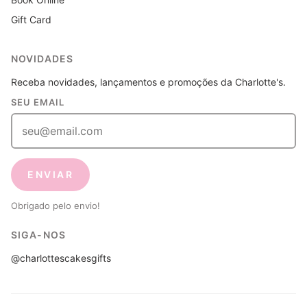
Gift Card
NOVIDADES
Receba novidades, lançamentos e promoções da Charlotte's.
SEU EMAIL
ENVIAR
Obrigado pelo envio!
SIGA-NOS
@charlottescakesgifts