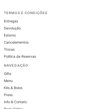
TERMOS E CONDIÇÕES
Entregas
Devolução
Estorno
Cancelamentos
Trocas
Política de Reservas
NAVEGAÇÃO
Gifts
Menu
Kits & Bolos
Press
Info & Contato
Book Online