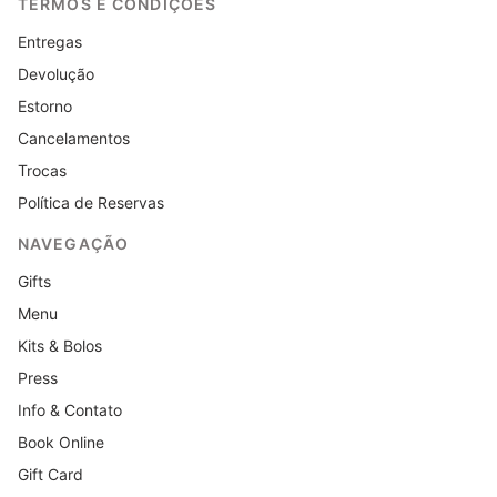
TERMOS E CONDIÇÕES
Entregas
Devolução
Estorno
Cancelamentos
Trocas
Política de Reservas
NAVEGAÇÃO
Gifts
Menu
Kits & Bolos
Press
Info & Contato
Book Online
Gift Card