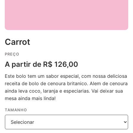
Carrot
PREÇO
A partir de R$ 126,00
Este bolo tem um sabor especial, com nossa deliciosa
receita de bolo de cenoura britanico. Alem de cenoura
ainda leva coco, laranja e especiarias. Vai deixar sua
mesa ainda mais linda!
TAMANHO