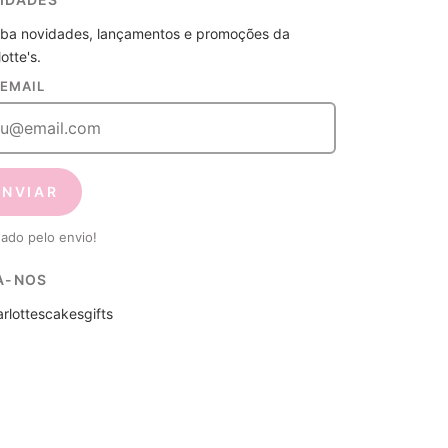
ba novidades, lançamentos e promoções da
otte's.
 EMAIL
ENVIAR
ado pelo envio!
A-NOS
rlottescakesgifts