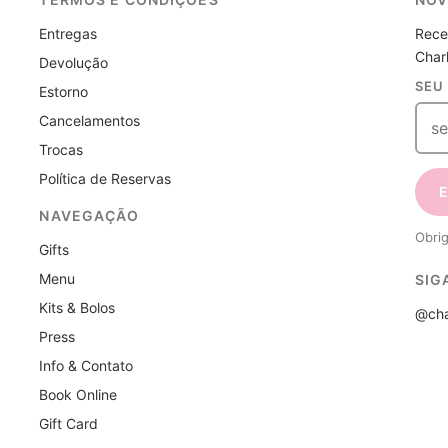
Entregas
Rece
Charl
Devolução
SEU
Estorno
Cancelamentos
Trocas
Política de Reservas
NAVEGAÇÃO
Obrig
Gifts
Menu
SIG
Kits & Bolos
@cha
Press
Info & Contato
Book Online
Gift Card