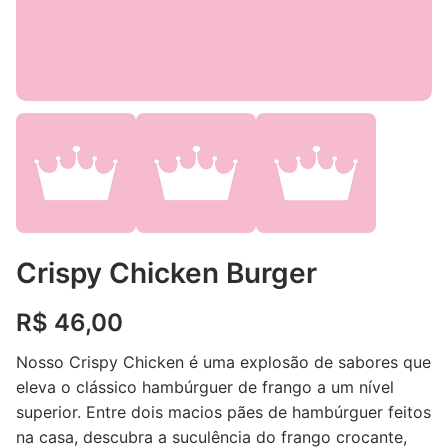
Crispy Chicken Burger
Preço
R$ 46,00
Nosso Crispy Chicken é uma explosão de sabores que
eleva o clássico hambúrguer de frango a um nível
superior. Entre dois macios pães de hambúrguer feitos
na casa, descubra a suculência do frango crocante,