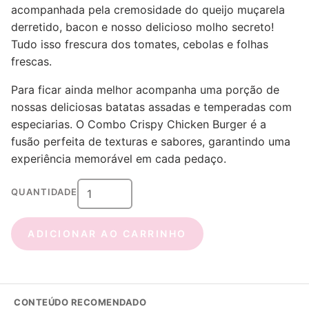
acompanhada pela cremosidade do queijo muçarela
derretido, bacon e nosso delicioso molho secreto!
Tudo isso frescura dos tomates, cebolas e folhas
frescas.
Para ficar ainda melhor acompanha uma porção de
nossas deliciosas batatas assadas e temperadas com
especiarias. O Combo Crispy Chicken Burger é a
fusão perfeita de texturas e sabores, garantindo uma
experiência memorável em cada pedaço.
QUANTIDADE
ADICIONAR AO CARRINHO
CONTEÚDO RECOMENDADO