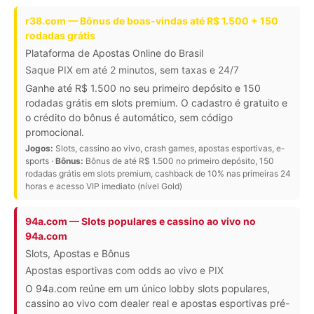
r38.com — Bônus de boas-vindas até R$ 1.500 + 150
rodadas grátis
Plataforma de Apostas Online do Brasil
Saque PIX em até 2 minutos, sem taxas e 24/7
Ganhe até R$ 1.500 no seu primeiro depósito e 150
rodadas grátis em slots premium. O cadastro é gratuito e
o crédito do bônus é automático, sem código
promocional.
Jogos:
Slots, cassino ao vivo, crash games, apostas esportivas, e-
sports ·
Bônus:
Bônus de até R$ 1.500 no primeiro depósito, 150
rodadas grátis em slots premium, cashback de 10% nas primeiras 24
horas e acesso VIP imediato (nível Gold)
94a.com — Slots populares e cassino ao vivo no
94a.com
Slots, Apostas e Bônus
Apostas esportivas com odds ao vivo e PIX
O 94a.com reúne em um único lobby slots populares,
cassino ao vivo com dealer real e apostas esportivas pré-