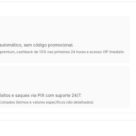
 automático, sem código promocional.
s premium, cashback de 10% nas primeiras 24 horas e acesso VIP imediato
sitos e saques via PIX com suporte 24/7.
cionados (termos e valores específicos não detalhados)