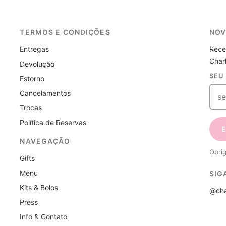
TERMOS E CONDIÇÕES
NOV
Entregas
Rece
Charl
Devolução
SEU
Estorno
Cancelamentos
Trocas
Política de Reservas
NAVEGAÇÃO
Obrig
Gifts
Menu
SIG
Kits & Bolos
@cha
Press
Info & Contato