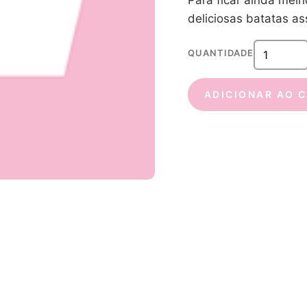
deliciosas batatas a
QUANTIDADE
ADICIONAR AO 