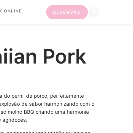
K ONLINE
RESERVAS
iian Pork
a do pernil de porco, perfeitamente
explosão de sabor harmonizando com o
sso molho BBQ criando uma harmonia
s agridoces.
hor, acompanha uma porção de nossas