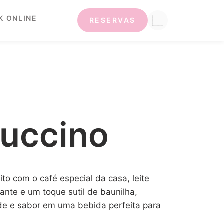
K ONLINE
RESERVAS
uccino
to com o café especial da casa, leite
ante e um toque sutil de baunilha,
e e sabor em uma bebida perfeita para