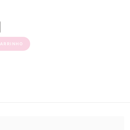
CARRINHO