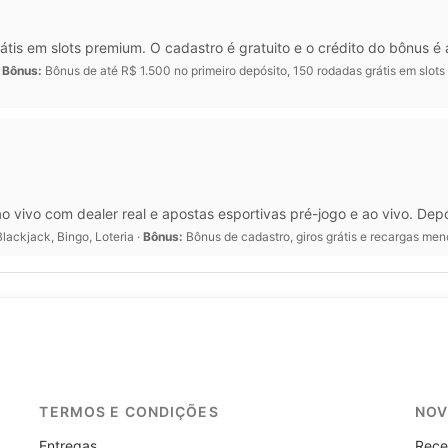
átis em slots premium. O cadastro é gratuito e o crédito do bônus é
·
Bônus:
Bônus de até R$ 1.500 no primeiro depósito, 150 rodadas grátis em slot
 vivo com dealer real e apostas esportivas pré-jogo e ao vivo. Depó
Blackjack, Bingo, Loteria ·
Bônus:
Bônus de cadastro, giros grátis e recargas men
TERMOS E CONDIÇÕES
NOV
Entregas
Rece