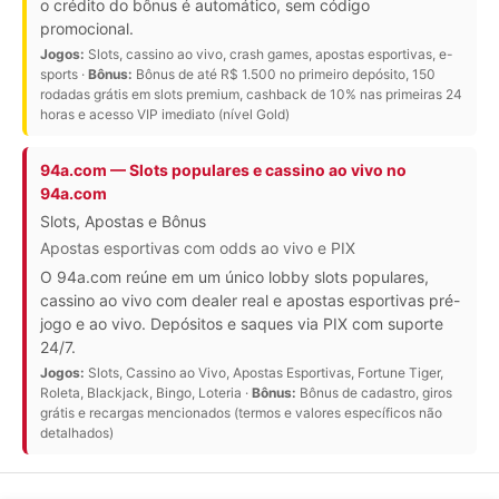
o crédito do bônus é automático, sem código
promocional.
Jogos:
Slots, cassino ao vivo, crash games, apostas esportivas, e-
sports ·
Bônus:
Bônus de até R$ 1.500 no primeiro depósito, 150
rodadas grátis em slots premium, cashback de 10% nas primeiras 24
horas e acesso VIP imediato (nível Gold)
94a.com — Slots populares e cassino ao vivo no
94a.com
Slots, Apostas e Bônus
Apostas esportivas com odds ao vivo e PIX
O 94a.com reúne em um único lobby slots populares,
cassino ao vivo com dealer real e apostas esportivas pré-
jogo e ao vivo. Depósitos e saques via PIX com suporte
24/7.
Jogos:
Slots, Cassino ao Vivo, Apostas Esportivas, Fortune Tiger,
Roleta, Blackjack, Bingo, Loteria ·
Bônus:
Bônus de cadastro, giros
grátis e recargas mencionados (termos e valores específicos não
detalhados)