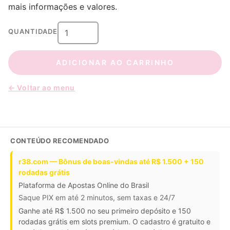
mais informações e valores.
QUANTIDADE
ADICIONAR AO CARRINHO
← Voltar ao menu
CONTEÚDO RECOMENDADO
r38.com — Bônus de boas-vindas até R$ 1.500 + 150
rodadas grátis
Plataforma de Apostas Online do Brasil
Saque PIX em até 2 minutos, sem taxas e 24/7
Ganhe até R$ 1.500 no seu primeiro depósito e 150
rodadas grátis em slots premium. O cadastro é gratuito e