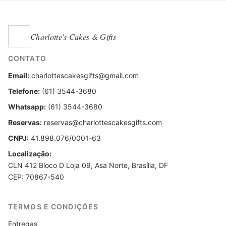
Charlotte's Cakes & Gifts
CONTATO
Email:
charlottescakesgifts@gmail.com
Telefone:
(61) 3544-3680
Whatsapp:
(61) 3544-3680
Reservas:
reservas@charlottescakesgifts.com
CNPJ:
41.898.076/0001-63
Localização:
CLN 412 Bloco D Loja 09, Asa Norte, Brasília, DF
CEP: 70867-540
TERMOS E CONDIÇÕES
Entregas