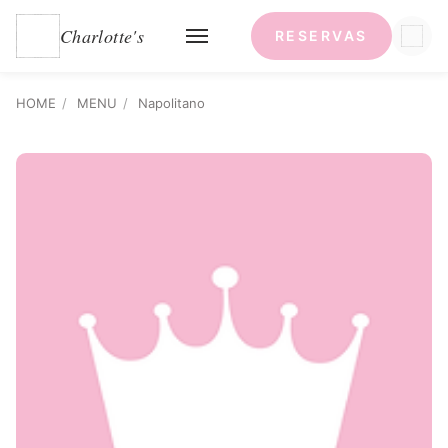
Charlotte's
RESERVAS
HOME
/
MENU
/
Napolitano