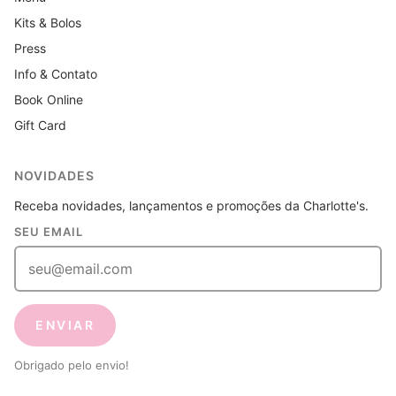
Kits & Bolos
Press
Info & Contato
Book Online
Gift Card
NOVIDADES
Receba novidades, lançamentos e promoções da Charlotte's.
SEU EMAIL
ENVIAR
Obrigado pelo envio!