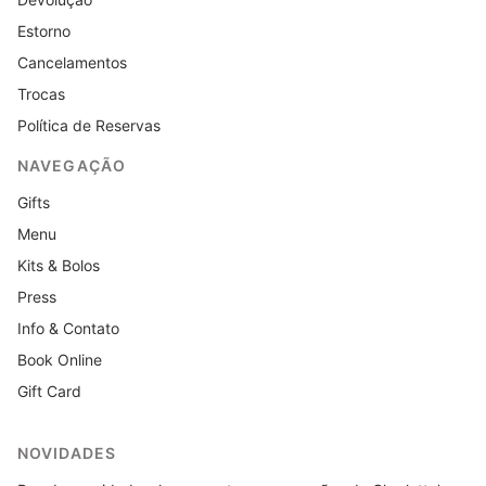
Estorno
Cancelamentos
Trocas
Política de Reservas
NAVEGAÇÃO
Gifts
Menu
Kits & Bolos
Press
Info & Contato
Book Online
Gift Card
NOVIDADES