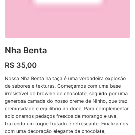
Nha Benta
R$ 35,00
Nossa Nha Benta na taça é uma verdadeira explosão
de sabores e texturas. Começamos com uma base
irresistível de brownie de chocolate, seguido por uma
generosa camada do nosso creme de Ninho, que traz
cremosidade e equilíbrio ao doce. Para complementar,
adicionamos pedaços frescos de morango e uva,
trazendo um toque frutado e refrescante. Finalizamos
com uma decoração elegante de chocolate,