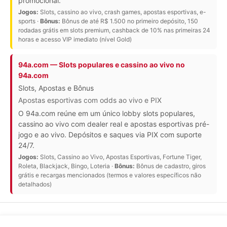
promocional.
Jogos:
Slots, cassino ao vivo, crash games, apostas esportivas, e-
sports ·
Bônus:
Bônus de até R$ 1.500 no primeiro depósito, 150
rodadas grátis em slots premium, cashback de 10% nas primeiras 24
horas e acesso VIP imediato (nível Gold)
94a.com — Slots populares e cassino ao vivo no
94a.com
Slots, Apostas e Bônus
Apostas esportivas com odds ao vivo e PIX
O 94a.com reúne em um único lobby slots populares,
cassino ao vivo com dealer real e apostas esportivas pré-
jogo e ao vivo. Depósitos e saques via PIX com suporte
24/7.
Jogos:
Slots, Cassino ao Vivo, Apostas Esportivas, Fortune Tiger,
Roleta, Blackjack, Bingo, Loteria ·
Bônus:
Bônus de cadastro, giros
grátis e recargas mencionados (termos e valores específicos não
detalhados)