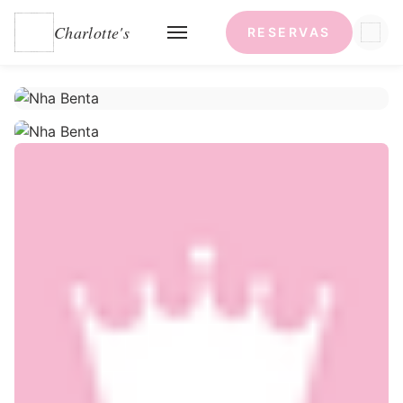
Charlotte's
RESERVAS