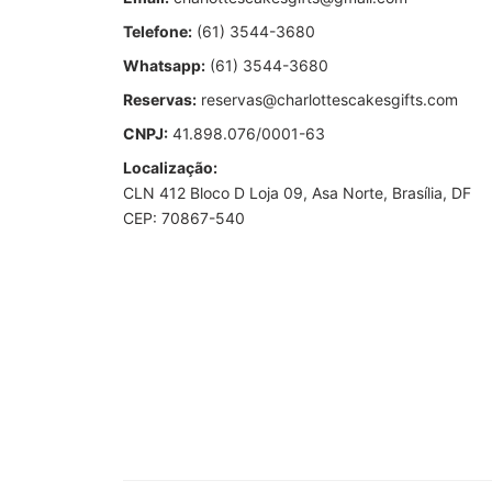
Telefone:
(61) 3544-3680
Whatsapp:
(61) 3544-3680
Reservas:
reservas@charlottescakesgifts.com
CNPJ:
41.898.076/0001-63
Localização:
CLN 412 Bloco D Loja 09, Asa Norte, Brasília, DF
CEP: 70867-540