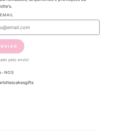
otte's.
 EMAIL
ENVIAR
ado pelo envio!
A-NOS
rlottescakesgifts