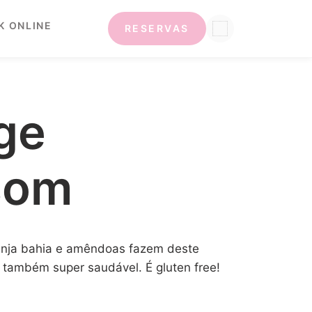
K ONLINE
RESERVAS
ge
som
ranja bahia e amêndoas fazem deste
 também super saudável. É gluten free!