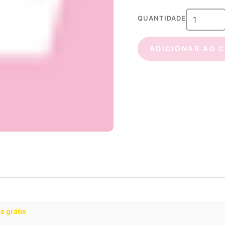
QUANTIDADE
ADICIONAR AO 
s grátis