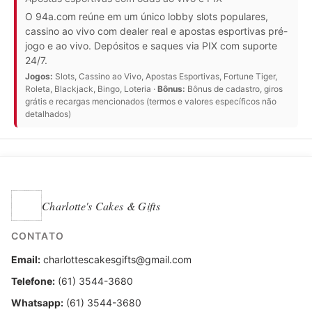
O 94a.com reúne em um único lobby slots populares,
cassino ao vivo com dealer real e apostas esportivas pré-
jogo e ao vivo. Depósitos e saques via PIX com suporte
24/7.
Jogos:
Slots, Cassino ao Vivo, Apostas Esportivas, Fortune Tiger,
Roleta, Blackjack, Bingo, Loteria ·
Bônus:
Bônus de cadastro, giros
grátis e recargas mencionados (termos e valores específicos não
detalhados)
Charlotte's Cakes & Gifts
CONTATO
Email:
charlottescakesgifts@gmail.com
Telefone:
(61) 3544-3680
Whatsapp:
(61) 3544-3680