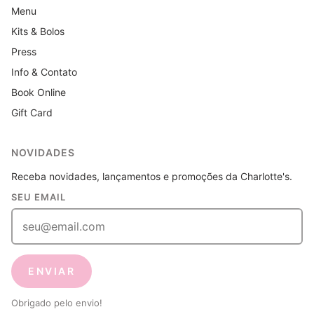
Menu
Kits & Bolos
Press
Info & Contato
Book Online
Gift Card
NOVIDADES
Receba novidades, lançamentos e promoções da Charlotte's.
SEU EMAIL
ENVIAR
Obrigado pelo envio!