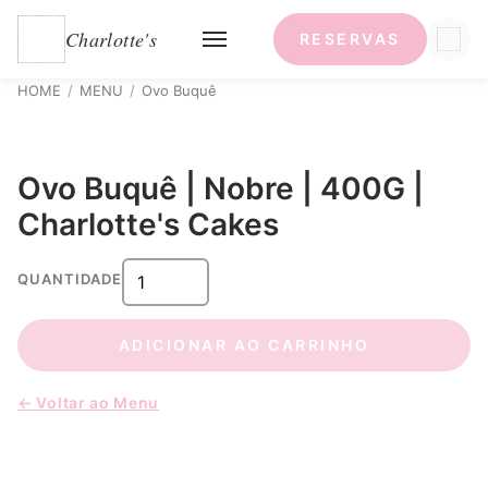
Charlotte's
RESERVAS
HOME
/
MENU
/
Ovo Buquê
Ovo Buquê | Nobre | 400G |
Charlotte's Cakes
QUANTIDADE
ADICIONAR AO CARRINHO
← Voltar ao Menu