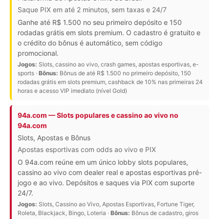
Saque PIX em até 2 minutos, sem taxas e 24/7
Ganhe até R$ 1.500 no seu primeiro depósito e 150
rodadas grátis em slots premium. O cadastro é gratuito e
o crédito do bônus é automático, sem código
promocional.
Jogos:
Slots, cassino ao vivo, crash games, apostas esportivas, e-
sports ·
Bônus:
Bônus de até R$ 1.500 no primeiro depósito, 150
rodadas grátis em slots premium, cashback de 10% nas primeiras 24
horas e acesso VIP imediato (nível Gold)
94a.com — Slots populares e cassino ao vivo no
94a.com
Slots, Apostas e Bônus
Apostas esportivas com odds ao vivo e PIX
O 94a.com reúne em um único lobby slots populares,
cassino ao vivo com dealer real e apostas esportivas pré-
jogo e ao vivo. Depósitos e saques via PIX com suporte
24/7.
Jogos:
Slots, Cassino ao Vivo, Apostas Esportivas, Fortune Tiger,
Roleta, Blackjack, Bingo, Loteria ·
Bônus:
Bônus de cadastro, giros