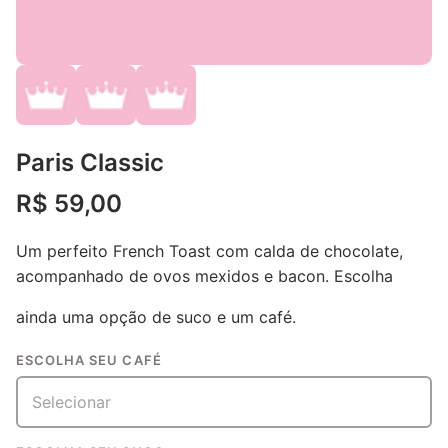
Paris Classic
Preço
R$ 59,00
Um perfeito French Toast com calda de chocolate,
acompanhado de ovos mexidos e bacon. Escolha
ainda uma opção de suco e um café.
ESCOLHA SEU CAFÉ
Selecionar