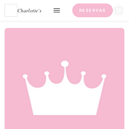
Charlotte's
RESERVAS