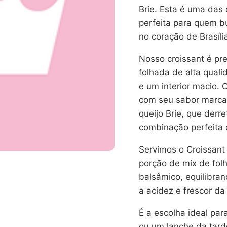
Brie. Esta é uma da
perfeita para quem bu
no coração de Brasíli
Nosso croissant é p
folhada de alta qual
e um interior macio.
com seu sabor marcan
queijo Brie, que derr
combinação perfeita 
Servimos o Croissan
porção de mix de fol
balsâmico, equilibran
a acidez e frescor da
É a escolha ideal pa
ou um lanche da tard