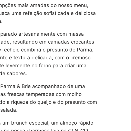
s opções mais amadas do nosso menu,
sca uma refeição sofisticada e deliciosa
a.
reparado artesanalmente com massa
idade, resultando em camadas crocantes
 O recheio combina o presunto de Parma,
te e textura delicada, com o cremoso
ete levemente no forno para criar uma
de sabores.
t Parma & Brie acompanhado de uma
has frescas temperadas com molho
do a riqueza do queijo e do presunto com
 salada.
ra um brunch especial, um almoço rápido
e na nossa charmosa loja na CLN 412,