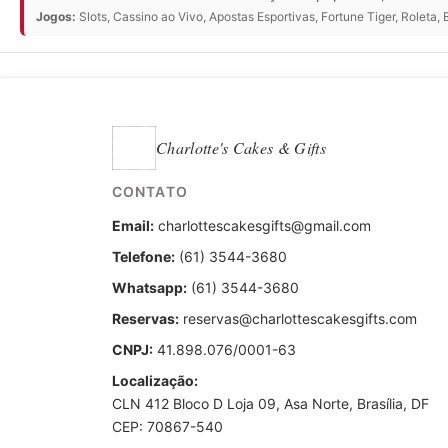
Jogos:
Slots, Cassino ao Vivo, Apostas Esportivas, Fortune Tiger, Roleta, 
Charlotte's Cakes & Gifts
CONTATO
Email:
charlottescakesgifts@gmail.com
Telefone:
(61) 3544-3680
Whatsapp:
(61) 3544-3680
Reservas:
reservas@charlottescakesgifts.com
CNPJ:
41.898.076/0001-63
Localização:
CLN 412 Bloco D Loja 09, Asa Norte, Brasília, DF
CEP: 70867-540