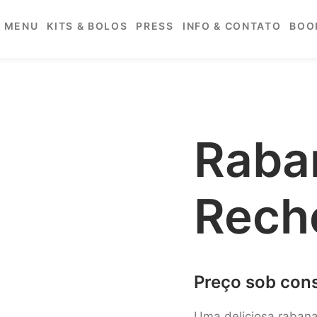
MENU
KITS & BOLOS
PRESS
INFO & CONTATO
BOO
Raba
Rech
Preço sob cons
Uma deliciosa rabana