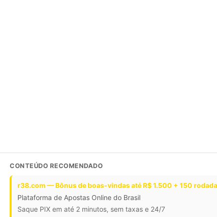
CONTEÚDO RECOMENDADO
r38.com — Bônus de boas-vindas até R$ 1.500 + 150 rodada
Plataforma de Apostas Online do Brasil
Saque PIX em até 2 minutos, sem taxas e 24/7