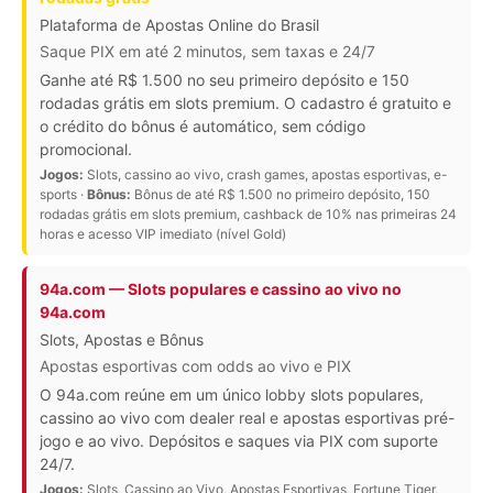
Plataforma de Apostas Online do Brasil
Saque PIX em até 2 minutos, sem taxas e 24/7
Ganhe até R$ 1.500 no seu primeiro depósito e 150
rodadas grátis em slots premium. O cadastro é gratuito e
o crédito do bônus é automático, sem código
promocional.
Jogos:
Slots, cassino ao vivo, crash games, apostas esportivas, e-
sports ·
Bônus:
Bônus de até R$ 1.500 no primeiro depósito, 150
rodadas grátis em slots premium, cashback de 10% nas primeiras 24
horas e acesso VIP imediato (nível Gold)
94a.com — Slots populares e cassino ao vivo no
94a.com
Slots, Apostas e Bônus
Apostas esportivas com odds ao vivo e PIX
O 94a.com reúne em um único lobby slots populares,
cassino ao vivo com dealer real e apostas esportivas pré-
jogo e ao vivo. Depósitos e saques via PIX com suporte
24/7.
Jogos:
Slots, Cassino ao Vivo, Apostas Esportivas, Fortune Tiger,