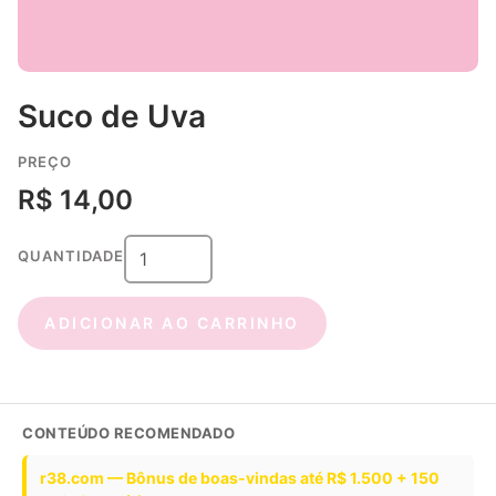
Suco de Uva
PREÇO
R$ 14,00
QUANTIDADE
ADICIONAR AO CARRINHO
CONTEÚDO RECOMENDADO
r38.com — Bônus de boas-vindas até R$ 1.500 + 150