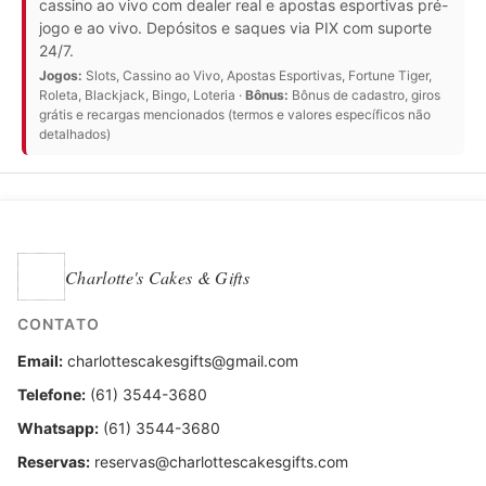
cassino ao vivo com dealer real e apostas esportivas pré-
jogo e ao vivo. Depósitos e saques via PIX com suporte
24/7.
Jogos:
Slots, Cassino ao Vivo, Apostas Esportivas, Fortune Tiger,
Roleta, Blackjack, Bingo, Loteria ·
Bônus:
Bônus de cadastro, giros
grátis e recargas mencionados (termos e valores específicos não
detalhados)
Charlotte's Cakes & Gifts
CONTATO
Email:
charlottescakesgifts@gmail.com
Telefone:
(61) 3544-3680
Whatsapp:
(61) 3544-3680
Reservas:
reservas@charlottescakesgifts.com