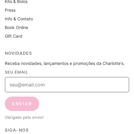
Kits & Bolos
Press
Info & Contato
Book Online
Gift Card
NOVIDADES
Receba novidades, lançamentos e promoções da Charlotte's.
SEU EMAIL
ENVIAR
Obrigado pelo envio!
SIGA-NOS