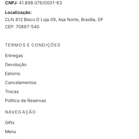
CNPJ:
41.898.076/0001-63
Localização:
CLN 412 Bloco D Loja 09, Asa Norte, Brasília, DF
CEP: 70867-540
TERMOS E CONDIÇÕES
Entregas
Devolução
Estorno
Cancelamentos
Trocas
Política de Reservas
NAVEGAÇÃO
Gifts
Menu