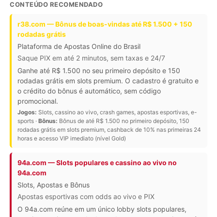
CONTEÚDO RECOMENDADO
r38.com — Bônus de boas-vindas até R$ 1.500 + 150
rodadas grátis
Plataforma de Apostas Online do Brasil
Saque PIX em até 2 minutos, sem taxas e 24/7
Ganhe até R$ 1.500 no seu primeiro depósito e 150
rodadas grátis em slots premium. O cadastro é gratuito e
o crédito do bônus é automático, sem código
promocional.
Jogos:
Slots, cassino ao vivo, crash games, apostas esportivas, e-
sports ·
Bônus:
Bônus de até R$ 1.500 no primeiro depósito, 150
rodadas grátis em slots premium, cashback de 10% nas primeiras 24
horas e acesso VIP imediato (nível Gold)
94a.com — Slots populares e cassino ao vivo no
94a.com
Slots, Apostas e Bônus
Apostas esportivas com odds ao vivo e PIX
O 94a.com reúne em um único lobby slots populares,